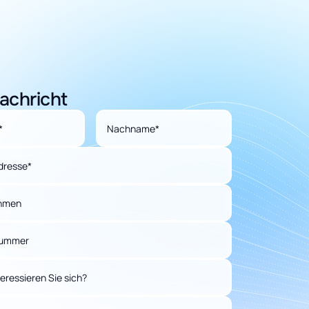
achricht
*
Nachname*
dresse*
hmen
nummer
eressieren Sie sich?