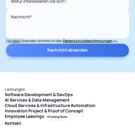
Wofür interessieren Sie sich?
Nachricht*
Mit dem Absenden stimme ich den
Datenschutzbestimmungen
zu.
0 / 2000
Leistungen
Software Development & DevOps
AI Services & Data Management
Cloud Services & Infrastructure Automation
Innovation Project & Proof of Concept
Employee Leasings
Coming Soon
Kontakt