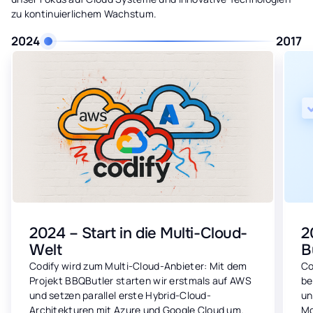
zu kontinuierlichem Wachstum.
2024
2017
2024 – Start in die Multi-Cloud-
2
Welt
B
Codify wird zum Multi-Cloud-Anbieter: Mit dem
Co
Projekt BBQButler starten wir erstmals auf AWS
be
und setzen parallel erste Hybrid-Cloud-
un
Architekturen mit Azure und Google Cloud um.
Mo