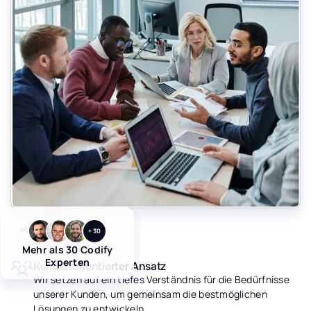
Unsere Werte
+ 30
Mehr als 30 Codify
Experten
Kundenorientierter Ansatz
Wir setzen auf ein tiefes Verständnis für die Bedürfnisse
unserer Kunden, um gemeinsam die bestmöglichen
Lösungen zu entwickeln.